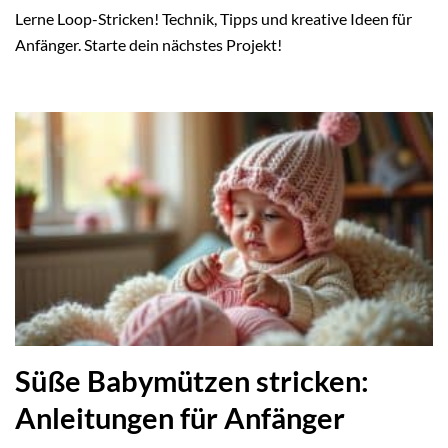
Lerne Loop-Stricken! Technik, Tipps und kreative Ideen für
Anfänger. Starte dein nächstes Projekt!
Süße Babymützen stricken:
Anleitungen für Anfänger