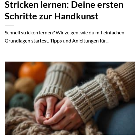
Stricken lernen: Deine ersten
Schritte zur Handkunst
Schnell stricken lernen? Wir zeigen, wie du mit einfachen
Grundlagen startest. Tipps und Anleitungen für...