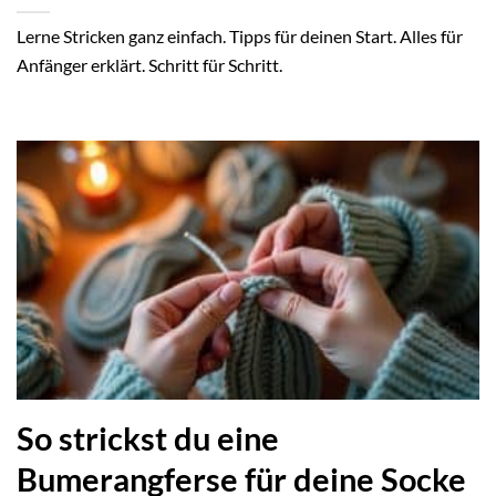
Lerne Stricken ganz einfach. Tipps für deinen Start. Alles für
Anfänger erklärt. Schritt für Schritt.
So strickst du eine
Bumerangferse für deine Socke