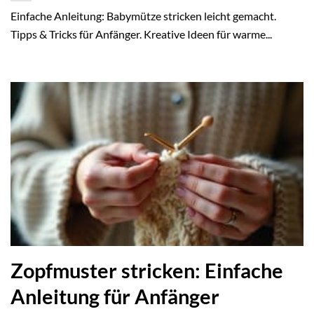
Einfache Anleitung: Babymütze stricken leicht gemacht.
Tipps & Tricks für Anfänger. Kreative Ideen für warme...
Zopfmuster stricken: Einfache
Anleitung für Anfänger