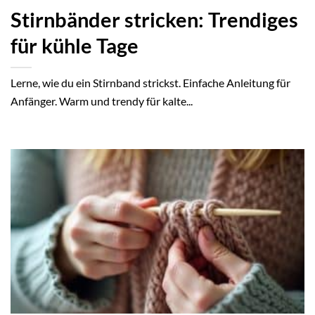
Stirnbänder stricken: Trendiges
für kühle Tage
Lerne, wie du ein Stirnband strickst. Einfache Anleitung für
Anfänger. Warm und trendy für kalte...