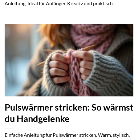
Anleitung. Ideal für Anfänger. Kreativ und praktisch.
Pulswärmer stricken: So wärmst
du Handgelenke
Einfache Anleitung für Pulswärmer stricken. Warm, stylisch,