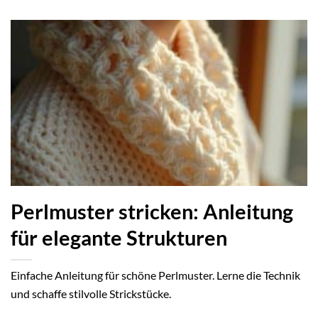
Perlmuster stricken: Anleitung
für elegante Strukturen
Einfache Anleitung für schöne Perlmuster. Lerne die Technik
und schaffe stilvolle Strickstücke.