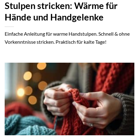
Stulpen stricken: Wärme für
Hände und Handgelenke
Einfache Anleitung für warme Handstulpen. Schnell & ohne
Vorkenntnisse stricken. Praktisch für kalte Tage!