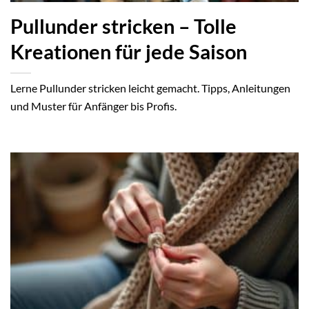
Pullunder stricken – Tolle
Kreationen für jede Saison
Lerne Pullunder stricken leicht gemacht. Tipps, Anleitungen
und Muster für Anfänger bis Profis.