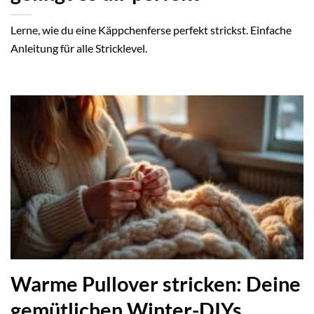
Lerne, wie du eine Käppchenferse perfekt strickst. Einfache
Anleitung für alle Stricklevel.
Warme Pullover stricken: Deine
gemütlichen Winter-DIYs