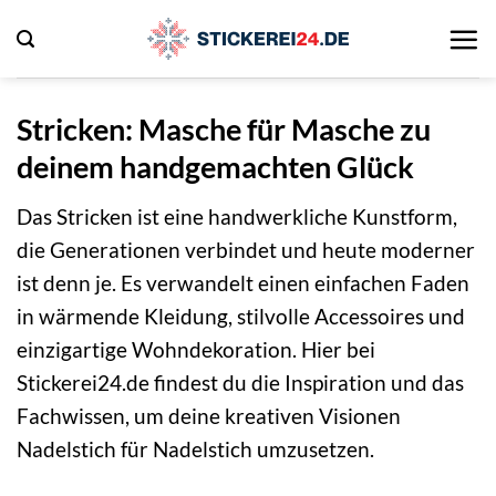
Zum
Inhalt
springen
Stricken: Masche für Masche zu
deinem handgemachten Glück
Das Stricken ist eine handwerkliche Kunstform,
die Generationen verbindet und heute moderner
ist denn je. Es verwandelt einen einfachen Faden
in wärmende Kleidung, stilvolle Accessoires und
einzigartige Wohndekoration. Hier bei
Stickerei24.de findest du die Inspiration und das
Fachwissen, um deine kreativen Visionen
Nadelstich für Nadelstich umzusetzen.