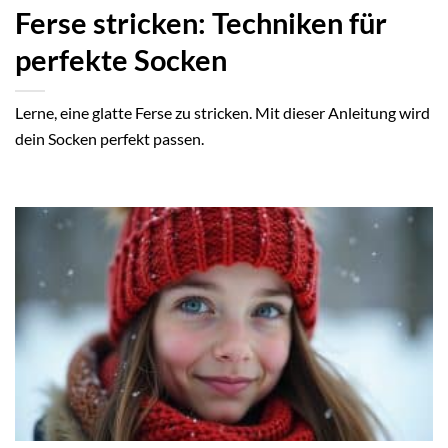
Ferse stricken: Techniken für
perfekte Socken
Lerne, eine glatte Ferse zu stricken. Mit dieser Anleitung wird
dein Socken perfekt passen.