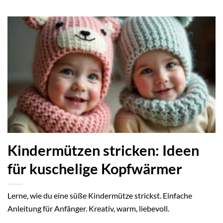
Kindermützen stricken: Ideen
für kuschelige Kopfwärmer
Lerne, wie du eine süße Kindermütze strickst. Einfache
Anleitung für Anfänger. Kreativ, warm, liebevoll.