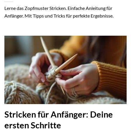
Lerne das Zopfmuster Stricken. Einfache Anleitung für
Anfänger. Mit Tipps und Tricks für perfekte Ergebnisse.
Stricken für Anfänger: Deine
ersten Schritte