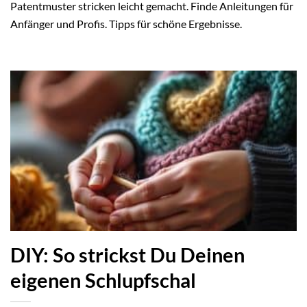
Patentmuster stricken leicht gemacht. Finde Anleitungen für
Anfänger und Profis. Tipps für schöne Ergebnisse.
DIY: So strickst Du Deinen
eigenen Schlupfschal