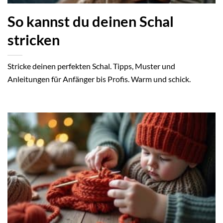
So kannst du deinen Schal
stricken
Stricke deinen perfekten Schal. Tipps, Muster und
Anleitungen für Anfänger bis Profis. Warm und schick.