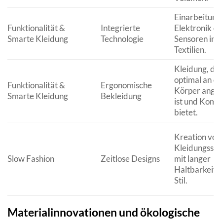
Einarbeitung
Funktionalität &
Integrierte
Elektronik o
Smarte Kleidung
Technologie
Sensoren in
Textilien.
Kleidung, di
optimal an d
Funktionalität &
Ergonomische
Körper ange
Smarte Kleidung
Bekleidung
ist und Komf
bietet.
Kreation von
Kleidungsst
Slow Fashion
Zeitlose Designs
mit langer
Haltbarkeit 
Stil.
Materialinnovationen und ökologische