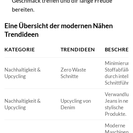
Geschmack treffen und dir lange Freude
bereiten.
Eine Übersicht der modernen Nähen
Trendideen
KATEGORIE
TRENDIDEEN
BESCHREI
Minimierung
Nachhaltigkeit &
Zero Waste
Stoffabfälle
Upcycling
Schnitte
durch intelli
Schnittführu
Verwandlung
Nachhaltigkeit &
Upcycling von
Jeans in neue
Upcycling
Denim
stylische
Produkte.
Moderne
Maschinen m