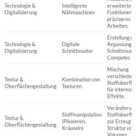
Technologie &
Intelligente
erweiterten
Digitalisierung
Nähmaschinen
Funktionen f
präziseres
Arbeiten.
Erstellung u
Technologie &
Digitale
Anpassung v
Digitalisierung
Schnittmuster
Schnittmust
Computer.
Mischung
verschieden
Textur &
Kombination von
Stoffoberflä
Oberflächengestaltung
Texturen
für interessa
Effekte.
Veränderung
Stoffmanipulation
Stoffoberflä
Textur &
(Plissieren,
zur Erzeugu
Oberflächengestaltung
Kräuseln)
Struktur und
Volumen.