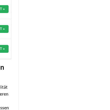
T »
T »
T »
en
ität
ieren
assen