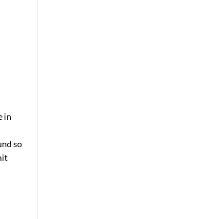
 in
und so
it