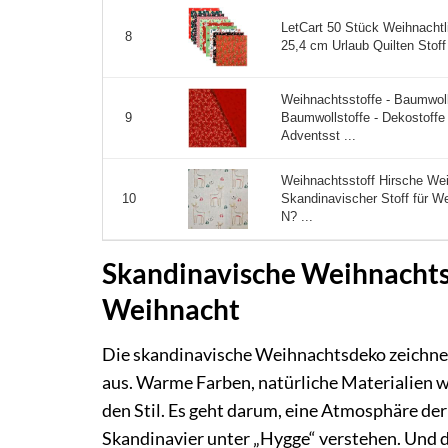
LetCart 50 Stück Weihnachtl
8
25,4 cm Urlaub Quilten Stoff
Weihnachtsstoffe - Baumwoll
Baumwollstoffe - Dekostoffe
9
Adventsst ...
Weihnachtsstoff Hirsche We
Skandinavischer Stoff für W
10
N? ...
Skandinavische Weihnachts
Weihnacht
Die skandinavische Weihnachtsdeko zeichnet s
aus. Warme Farben, natürliche Materialien w
den Stil. Es geht darum, eine Atmosphäre de
Skandinavier unter „Hygge“ verstehen. Und d