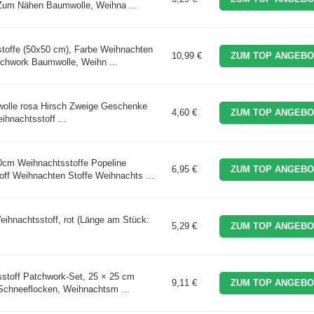
 Zum Nähen Baumwolle, Weihna ...
toffe (50x50 cm), Farbe Weihnachten
10,99 €
ZUM TOP ANGEBO
tchwork Baumwolle, Weihn ...
olle rosa Hirsch Zweige Geschenke
4,60 €
ZUM TOP ANGEBO
ihnachtsstoff ...
0cm Weihnachtsstoffe Popeline
6,95 €
ZUM TOP ANGEBO
ff Weihnachten Stoffe Weihnachts ...
eihnachtsstoff, rot (Länge am Stück:
5,29 €
ZUM TOP ANGEBO
sstoff Patchwork-Set, 25 × 25 cm
9,11 €
ZUM TOP ANGEBO
 Schneeflocken, Weihnachtsm ...