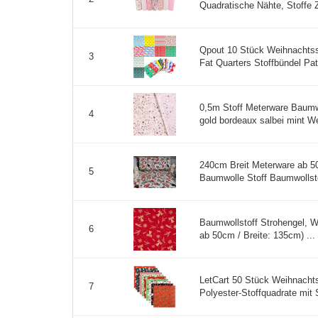
Quadratische Nähte, Stoffe
Qpout 10 Stück Weihnachtss
3
Fat Quarters Stoffbündel Pa
0,5m Stoff Meterware Baumw
4
gold bordeaux salbei mint We
240cm Breit Meterware ab 5
5
Baumwolle Stoff Baumwollsto
Baumwollstoff Strohengel, W
6
ab 50cm / Breite: 135cm) ...
LetCart 50 Stück Weihnacht
7
Polyester-Stoffquadrate mit