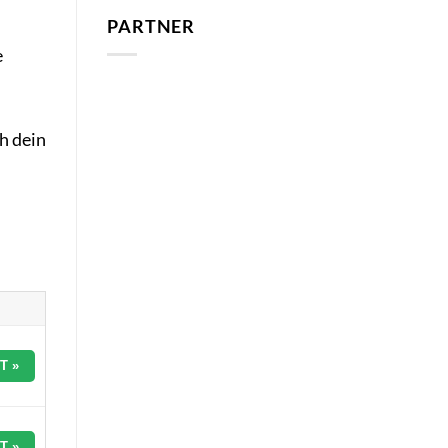
PARTNER
e
h dein
T »
T »