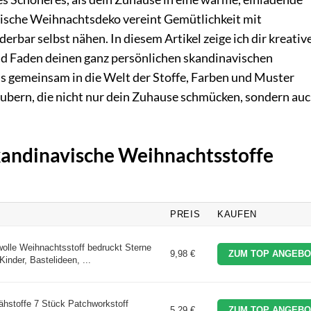
ische Weihnachtsdeko vereint Gemütlichkeit mit
erbar selbst nähen. In diesem Artikel zeige ich dir kreativ
nd Faden deinen ganz persönlichen skandinavischen
s gemeinsam in die Welt der Stoffe, Farben und Muster
ubern, die nicht nur dein Zuhause schmücken, sondern auc
Skandinavische Weihnachtsstoffe
PREIS
KAUFEN
olle Weihnachtsstoff bedruckt Sterne
9,98 €
ZUM TOP ANGEBO
Kinder, Bastelideen, ...
hstoffe 7 Stück Patchworkstoff
5,29 €
ZUM TOP ANGEBO