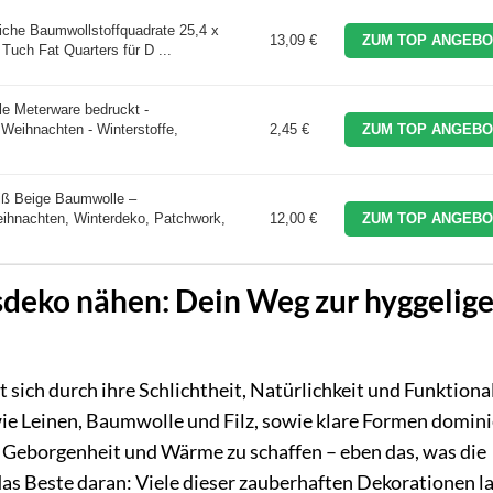
iche Baumwollstoffquadrate 25,4 x
13,09 €
ZUM TOP ANGEBO
 Tuch Fat Quarters für D ...
e Meterware bedruckt -
 Weihnachten - Winterstoffe,
2,45 €
ZUM TOP ANGEBO
iß Beige Baumwolle –
eihnachten, Winterdeko, Patchwork,
12,00 €
ZUM TOP ANGEBO
deko nähen: Dein Weg zur hyggelig
ich durch ihre Schlichtheit, Natürlichkeit und Funktional
ie Leinen, Baumwolle und Filz, sowie klare Formen domin
r Geborgenheit und Wärme zu schaffen – eben das, was die
as Beste daran: Viele dieser zauberhaften Dekorationen l