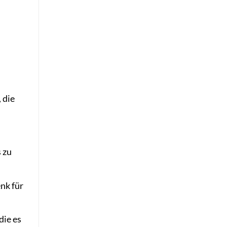
 die
 zu
nk für
die es