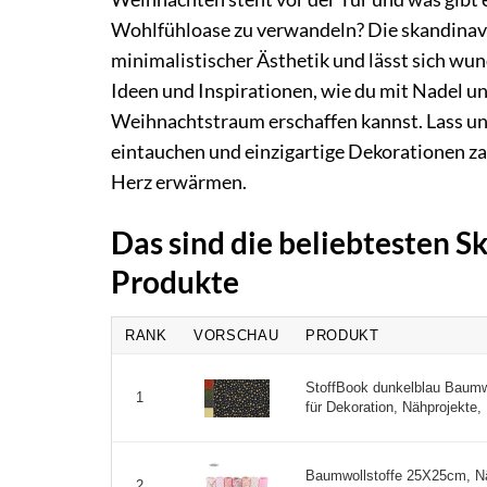
Wohlfühloase zu verwandeln? Die skandinav
minimalistischer Ästhetik und lässt sich wund
Ideen und Inspirationen, wie du mit Nadel u
Weihnachtstraum erschaffen kannst. Lass un
eintauchen und einzigartige Dekorationen za
Herz erwärmen.
Das sind die beliebtesten 
Produkte
RANK
VORSCHAU
PRODUKT
StoffBook dunkelblau Baumw
1
für Dekoration, Nähprojekte, 
Baumwollstoffe 25X25cm, Nä
2