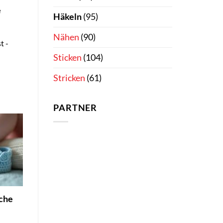
e
Häkeln
(95)
Nähen
(90)
t -
Sticken
(104)
Stricken
(61)
PARTNER
iche