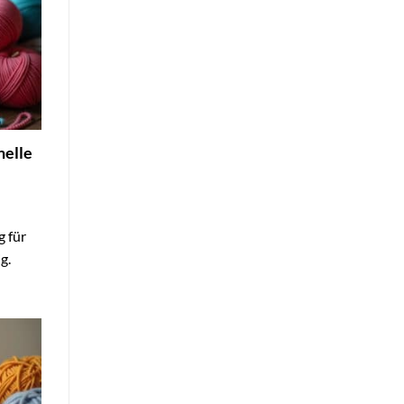
nelle
g für
g.