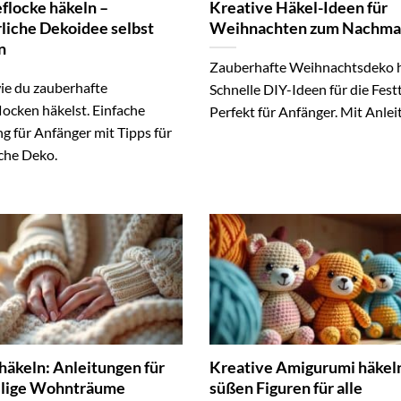
flocke häkeln –
Kreative Häkel-Ideen für
liche Dekoidee selbst
Weihnachten zum Nachm
n
Zauberhafte Weihnachtsdeko h
wie du zauberhafte
Schnelle DIY-Ideen für die Fest
locken häkelst. Einfache
Perfekt für Anfänger. Mit Anlei
g für Anfänger mit Tipps für
iche Deko.
häkeln: Anleitungen für
Kreative Amigurumi häkeln
lige Wohnträume
süßen Figuren für alle