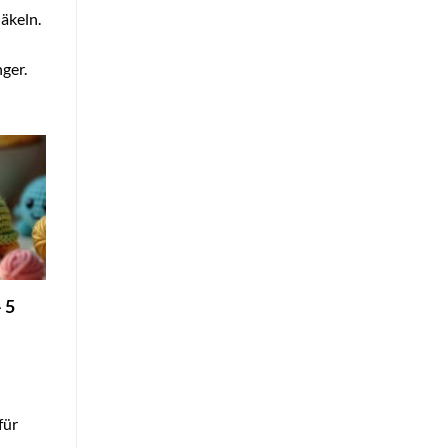
äkeln.
ger.
 5
für