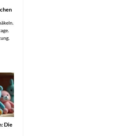
achen
äkeln.
tage.
tung.
: Die