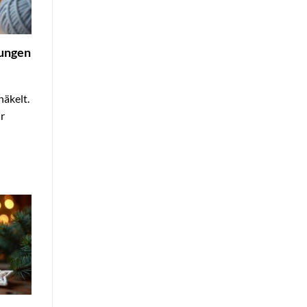
tungen
häkelt.
ür