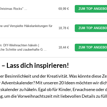
hristmas Rocks" ...
69,99 €
ZUM TOP ANGEBO
 und Verspielte Häkelanleitungen für
18,78 €
ZUM TOP ANGEBO
n: DIY-Weihnachten häkeln |
18,44 €
ZUM TOP ANGEBO
che Schritte und zauberhafte G ...
 Lass dich inspirieren!
der Besinnlichkeit und der Kreativität. Was könnte diese Ze
er Adventskalender? Mit unseren 20 Ideen möchten wir dic
skalender zu häkeln. Egal ob für Kinder, Erwachsene oder 
ng, um die Vorweihnachtszeit mit liebevollen Details zu fül