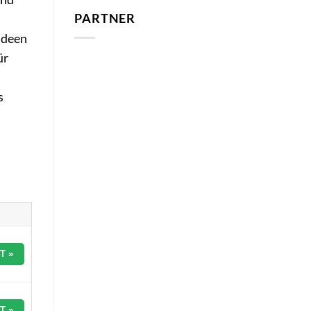
PARTNER
Ideen
ür
s
T »
T »