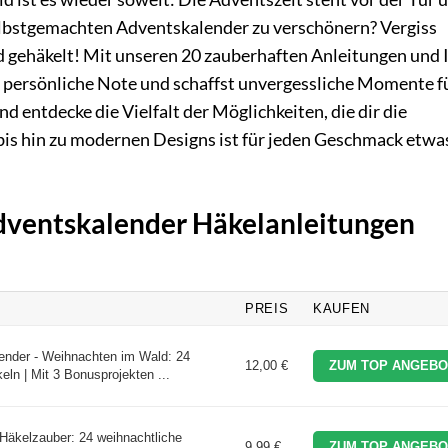
selbstgemachten Adventskalender zu verschönern? Vergiss
rd gehäkelt! Mit unseren 20 zauberhaften Anleitungen und 
z persönliche Note und schaffst unvergessliche Momente f
nd entdecke die Vielfalt der Möglichkeiten, die dir die
bis hin zu modernen Designs ist für jeden Geschmack etwa
Adventskalender Häkelanleitungen
PREIS
KAUFEN
ender - Weihnachten im Wald: 24
12,00 €
ZUM TOP ANGEBO
ln | Mit 3 Bonusprojekten ...
Häkelzauber: 24 weihnachtliche
9,99 €
ZUM TOP ANGEBO