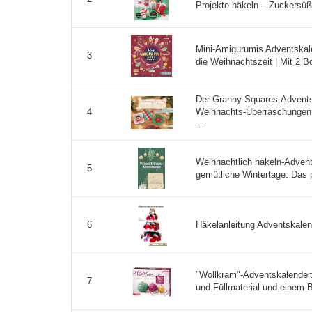
Projekte häkeln – Zuckersüß
Mini-Amigurumis Adventskale
3
die Weihnachtszeit | Mit 2 B
Der Granny-Squares-Advents
Weihnachts-Überraschungen 
4
...
Weihnachtlich häkeln-Advent
5
gemütliche Wintertage. Das p
Häkelanleitung Adventskalend
6
"Wollkram"-Adventskalender:
7
und Füllmaterial und einem B