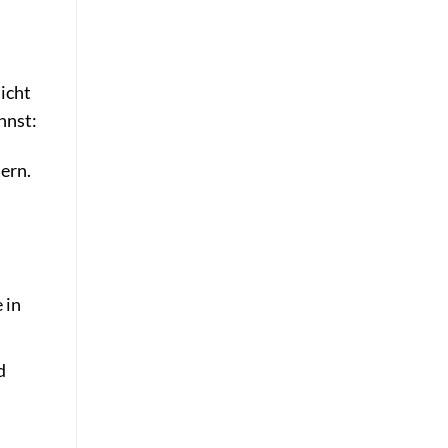
icht
nnst:
ern.
 in
d