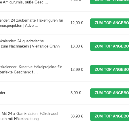
e Amigurumis, süße Gesc ...
nder: 24 zauberhafte Häkelfiguren für
12,00 €
ZUM TOP ANGEBO
onusprojekten | Adve ...
kalender: 24 quadratische
zum Nachhäkeln | Vielfältige Grann
13,00 €
ZUM TOP ANGEBO
skalender: Kreative Häkelprojekte für
12,99 €
ZUM TOP ANGEBO
erfekte Geschenk f ...
er ...
3,99 €
ZUM TOP ANGEBO
 Mit 24 x Garnknäulen, Häkelnadel
33,90 €
ZUM TOP ANGEBO
uch mit Häkelanleitung ...