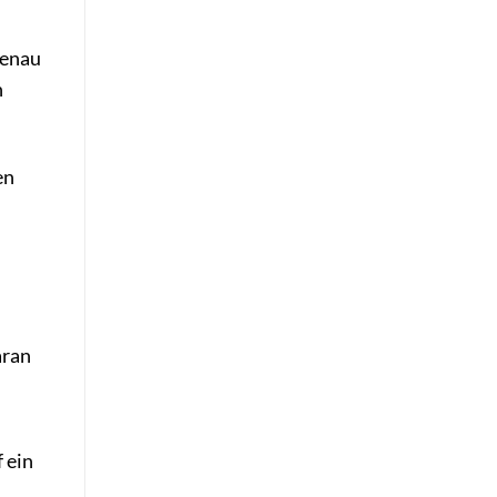
genau
n
en
aran
 ein