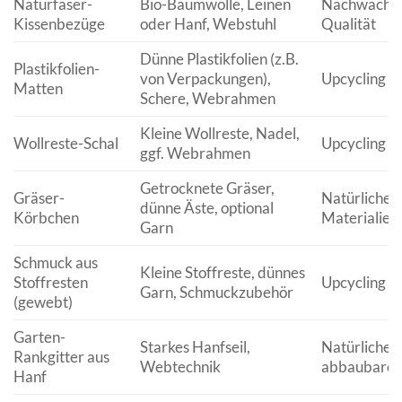
Naturfaser-
Bio-Baumwolle, Leinen
Nachwachsen
Kissenbezüge
oder Hanf, Webstuhl
Qualität
Dünne Plastikfolien (z.B.
Plastikfolien-
von Verpackungen),
Upcycling vo
Matten
Schere, Webrahmen
Kleine Wollreste, Nadel,
Wollreste-Schal
Upcycling vo
ggf. Webrahmen
Getrocknete Gräser,
Gräser-
Natürliche,
dünne Äste, optional
Körbchen
Materialien
Garn
Schmuck aus
Kleine Stoffreste, dünnes
Stoffresten
Upcycling vo
Garn, Schmuckzubehör
(gewebt)
Garten-
Starkes Hanfseil,
Natürlicher,
Rankgitter aus
Webtechnik
abbaubarer
Hanf