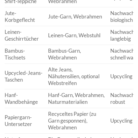
Shirt-Teppiche
Webrahmen
Jute-
Nachwachse
Jute-Garn, Webrahmen
Korbgeflecht
biologisch 
Leinen-
Nachwachse
Leinen-Garn, Webstuhl
Geschirrtücher
langlebig
Bambus-
Bambus-Garn,
Nachwachse
Tischsets
Webrahmen
schnell wac
Alte Jeans,
Upcycled-Jeans-
Nähutensilien, optional
Upcycling vo
Taschen
Webstreifen
Hanf-
Hanf-Garn, Webrahmen,
Nachwachse
Wandbehänge
Naturmaterialien
robust
Recyceltes Papier (zu
Papiergarn-
Garn gesponnen),
Upcycling vo
Untersetzer
Webrahmen