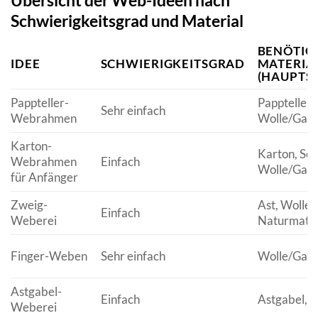
Schwierigkeitsgrad und Material
BENÖTIG
IDEE
SCHWIERIGKEITSGRAD
MATERIA
(HAUPTS
Pappteller-
Pappteller,
Sehr einfach
Webrahmen
Wolle/Gar
Karton-
Karton, Sch
Webrahmen
Einfach
Wolle/Gar
für Anfänger
Zweig-
Ast, Wolle/
Einfach
Weberei
Naturmater
Finger-Weben
Sehr einfach
Wolle/Gar
Astgabel-
Einfach
Astgabel, 
Weberei