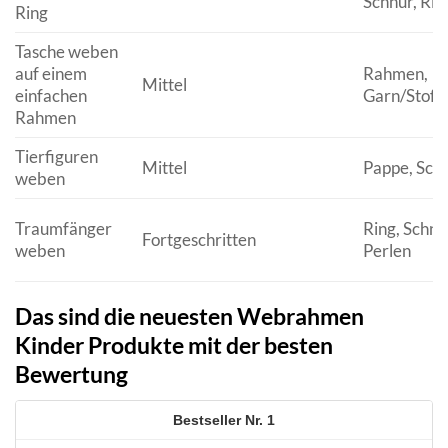
Schnur, Rin
Ring
Tasche weben
auf einem
Rahmen,
Mittel
einfachen
Garn/Stoffs
Rahmen
Tierfiguren
Mittel
Pappe, Sch
weben
Traumfänger
Ring, Schnu
Fortgeschritten
weben
Perlen
Das sind die neuesten Webrahmen
Kinder Produkte mit der besten
Bewertung
1