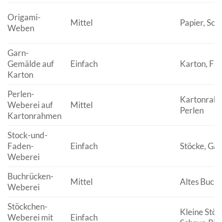
Origami-
Mittel
Papier, Sch
Weben
Garn-
Gemälde auf
Einfach
Karton, Fa
Karton
Perlen-
Kartonrahm
Weberei auf
Mittel
Perlen
Kartonrahmen
Stock-und-
Faden-
Einfach
Stöcke, Gar
Weberei
Buchrücken-
Mittel
Altes Buch,
Weberei
Stöckchen-
Kleine Stöc
Weberei mit
Einfach