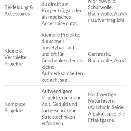
Merinowolle,
du direkt am
Bekleidung &
Schurwolle,
Körper trägst oder
Accessoires
Baumwolle, Acrylga
als modisches
(hautverträglich)
Accessoire nutzt.
Kleinere Projekte,
die schnell
umsetzbar sind
Kleine &
und oft für
Garnreste,
Verspielte
Geschenke oder als
Baumwolle, Acryl
Projekte
kleine
Aufmerksamkeiten
gedacht sind.
Aufwendigere
Hochwertige
Projekte, die mehr
Naturfasern
Komplexe
Zeit, Geduld und
(Kaschmir, Seide,
Projekte
fortgeschrittene
Alpaka), spezielle
Stricktechniken
Effektgarne
erfordern.