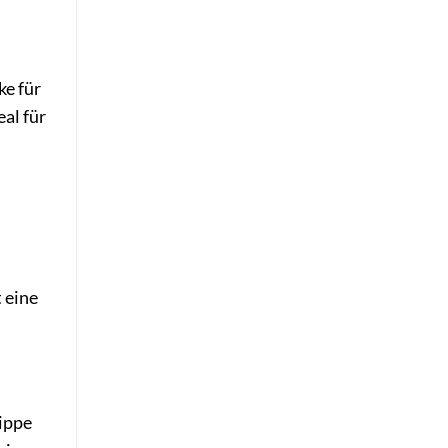
ke für
eal für
 eine
rippe