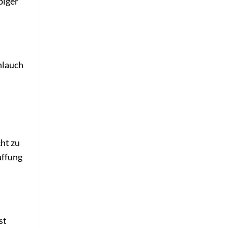
biger
hlauch
cht zu
affung
st