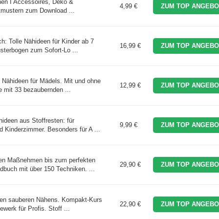
hen I Accessoires, Deko &
4,99 €
ZUM TOP ANGEBO
tmustern zum Download ...
h: Tolle Nähideen für Kinder ab 7
16,99 €
ZUM TOP ANGEBO
sterbogen zum Sofort-Lo ...
e Nähideen für Mädels. Mit und ohne
12,99 €
ZUM TOP ANGEBO
 mit 33 bezaubernden ...
ideen aus Stoffresten: für
9,99 €
ZUM TOP ANGEBO
 Kinderzimmer. Besonders für A ...
gen Maßnehmen bis zum perfekten
29,90 €
ZUM TOP ANGEBO
uch mit über 150 Techniken. ...
gen sauberen Nähens. Kompakt-Kurs
22,90 €
ZUM TOP ANGEBO
erk für Profis. Stoff ...