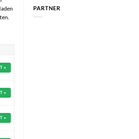
PARTNER
rladen
ten.
T »
T »
T »