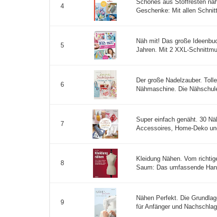
Schönes aus Stoffresten nä
4
Geschenke: Mit allen Schnit
Näh mit! Das große Ideenbuc
5
Jahren. Mit 2 XXL-Schnittmu
Der große Nadelzauber. Toll
6
Nähmaschine. Die Nähschule
Super einfach genäht. 30 Näh
7
Accessoires, Home-Deko und
Kleidung Nähen. Vom richti
8
Saum: Das umfassende Handb
Nähen Perfekt. Die Grundla
9
für Anfänger und Nachschlagew