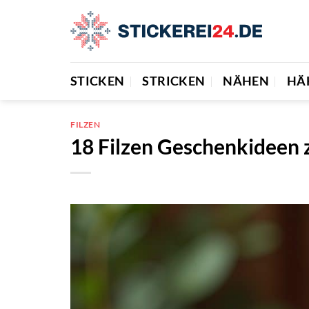
Zum
Inhalt
springen
STICKEN
STRICKEN
NÄHEN
HÄ
FILZEN
18 Filzen Geschenkideen