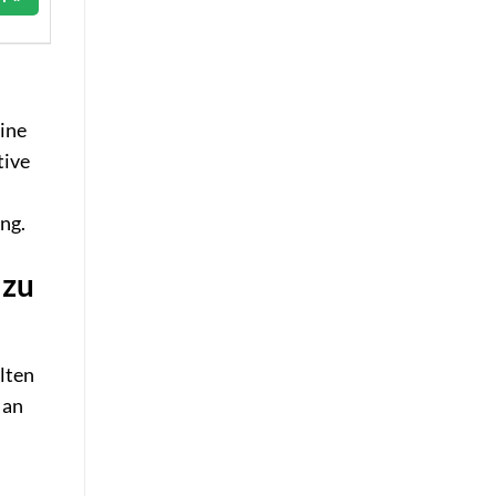
eine
tive
ng.
 zu
alten
 an