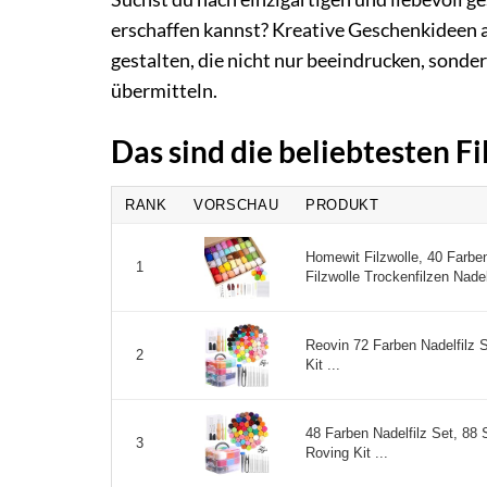
erschaffen kannst? Kreative Geschenkideen au
gestalten, die nicht nur beeindrucken, sond
übermitteln.
Das sind die beliebtesten F
RANK
VORSCHAU
PRODUKT
Homewit Filzwolle, 40 Farbe
1
Filzwolle Trockenfilzen Nadelf
Reovin 72 Farben Nadelfilz Se
2
Kit ...
48 Farben Nadelfilz Set, 88 S
3
Roving Kit ...