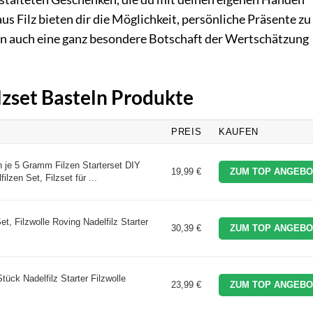
s Filz bieten dir die Möglichkeit, persönliche Präsente zu
ern auch eine ganz besondere Botschaft der Wertschätzung
ilzset Basteln Produkte
PREIS
KAUFEN
n je 5 Gramm Filzen Starterset DIY
19,99 €
ZUM TOP ANGEBO
ilzen Set, Filzset für ...
t, Filzwolle Roving Nadelfilz Starter
30,39 €
ZUM TOP ANGEBO
tück Nadelfilz Starter Filzwolle
23,99 €
ZUM TOP ANGEBO