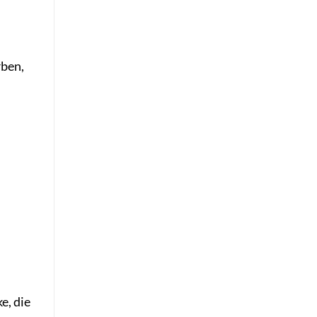
rben,
e, die