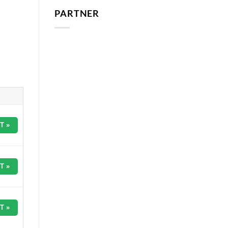
PARTNER
T »
T »
T »